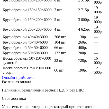
Брус обрезной 100×200×6000
8 шт.
2 375р.
000р
19
Брус обрезной 150×150×6000
7 шт.
2 715р.
000р
19
Брус обрезной 150×200×6000
5 шт.
3 800р.
000р
19
Брус обрезной 200×200×6000
4 шт.
4 625р.
000р
Брус обрезной 40×40×3000
208 шт.
130р.
—
Брус обрезной 40×40×6000
104 шт.
260р.
—
Брус обрезной 50×50×6000
66 шт.
400р.
—
Брус обрезной 50×50×3000
132 шт.
200р.
—
Доска обрезная 50×150×6000
16
22 шт.
728р.
сухостой
000р
Доска обрезная 25×150×6000
12
66 шт.
190р.
2 сорт
500р
Онлайн-прайс-лист
Различная оплата
Наличный, безналичный расчет. НДС и без НДС
Своя доставка
У нас есть свой автотранспорт который привезет доски в